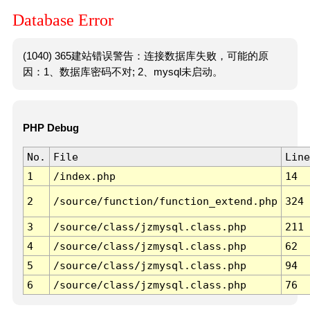
Database Error
(1040) 365建站错误警告：连接数据库失败，可能的原
因：1、数据库密码不对; 2、mysql未启动。
PHP Debug
No.
File
Line
1
/index.php
14
2
/source/function/function_extend.php
324
3
/source/class/jzmysql.class.php
211
4
/source/class/jzmysql.class.php
62
5
/source/class/jzmysql.class.php
94
6
/source/class/jzmysql.class.php
76