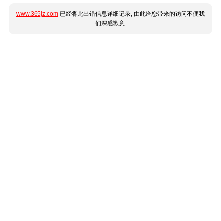
www.365jz.com
已经将此出错信息详细记录, 由此给您带来的访问不便我
们深感歉意.