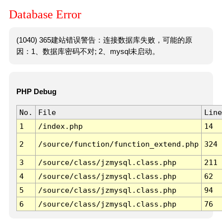
Database Error
(1040) 365建站错误警告：连接数据库失败，可能的原
因：1、数据库密码不对; 2、mysql未启动。
PHP Debug
No.
File
Line
1
/index.php
14
2
/source/function/function_extend.php
324
3
/source/class/jzmysql.class.php
211
4
/source/class/jzmysql.class.php
62
5
/source/class/jzmysql.class.php
94
6
/source/class/jzmysql.class.php
76