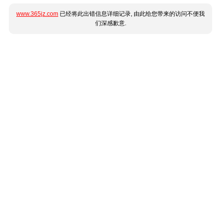
www.365jz.com
已经将此出错信息详细记录, 由此给您带来的访问不便我
们深感歉意.