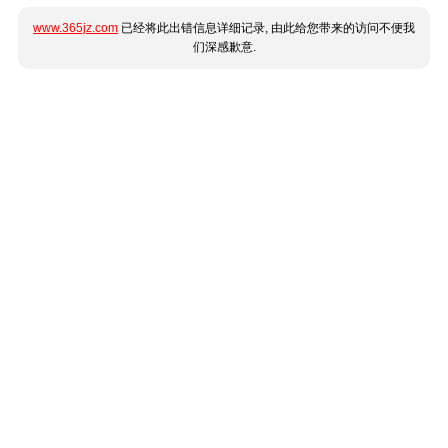
www.365jz.com
已经将此出错信息详细记录, 由此给您带来的访问不便我
们深感歉意.