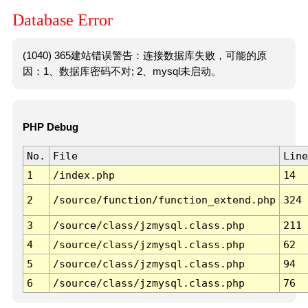
Database Error
(1040) 365建站错误警告：连接数据库失败，可能的原
因：1、数据库密码不对; 2、mysql未启动。
PHP Debug
No.
File
Line
1
/index.php
14
2
/source/function/function_extend.php
324
3
/source/class/jzmysql.class.php
211
4
/source/class/jzmysql.class.php
62
5
/source/class/jzmysql.class.php
94
6
/source/class/jzmysql.class.php
76