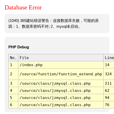
Database Error
(1040) 365建站错误警告：连接数据库失败，可能的原
因：1、数据库密码不对; 2、mysql未启动。
PHP Debug
No.
File
Line
1
/index.php
14
2
/source/function/function_extend.php
324
3
/source/class/jzmysql.class.php
211
4
/source/class/jzmysql.class.php
62
5
/source/class/jzmysql.class.php
94
6
/source/class/jzmysql.class.php
76