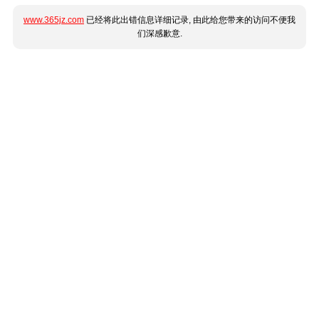
www.365jz.com
已经将此出错信息详细记录, 由此给您带来的访问不便我
们深感歉意.