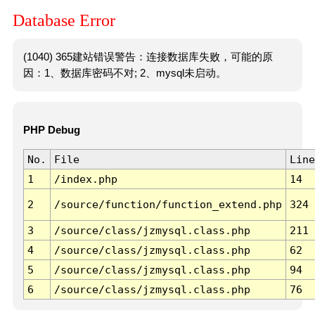
Database Error
(1040) 365建站错误警告：连接数据库失败，可能的原
因：1、数据库密码不对; 2、mysql未启动。
PHP Debug
No.
File
Line
1
/index.php
14
2
/source/function/function_extend.php
324
3
/source/class/jzmysql.class.php
211
4
/source/class/jzmysql.class.php
62
5
/source/class/jzmysql.class.php
94
6
/source/class/jzmysql.class.php
76