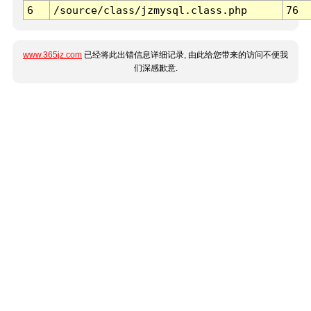
6
/source/class/jzmysql.class.php
76
www.365jz.com
已经将此出错信息详细记录, 由此给您带来的访问不便我
们深感歉意.