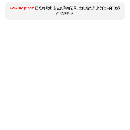
www.365jz.com
已经将此出错信息详细记录, 由此给您带来的访问不便我
们深感歉意.