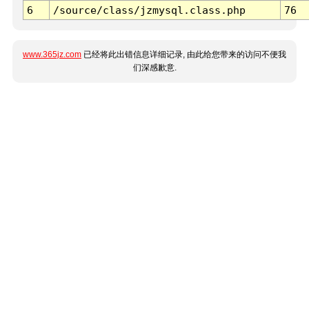
6
/source/class/jzmysql.class.php
76
www.365jz.com
已经将此出错信息详细记录, 由此给您带来的访问不便我
们深感歉意.