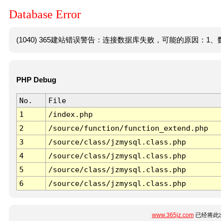
Database Error
(1040) 365建站错误警告：连接数据库失败，可能的原因：1、数
PHP Debug
No.
File
1
/index.php
2
/source/function/function_extend.php
3
/source/class/jzmysql.class.php
4
/source/class/jzmysql.class.php
5
/source/class/jzmysql.class.php
6
/source/class/jzmysql.class.php
www.365jz.com
已经将此