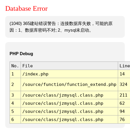
Database Error
(1040) 365建站错误警告：连接数据库失败，可能的原
因：1、数据库密码不对; 2、mysql未启动。
PHP Debug
No.
File
Line
1
/index.php
14
2
/source/function/function_extend.php
324
3
/source/class/jzmysql.class.php
211
4
/source/class/jzmysql.class.php
62
5
/source/class/jzmysql.class.php
94
6
/source/class/jzmysql.class.php
76