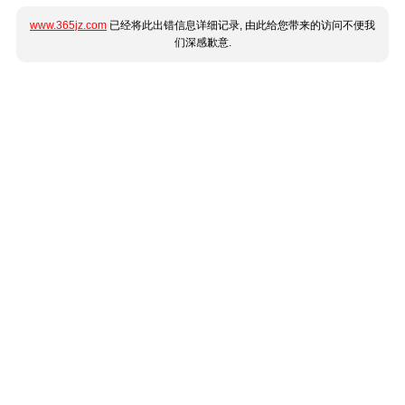
www.365jz.com
已经将此出错信息详细记录, 由此给您带来的访问不便我
们深感歉意.