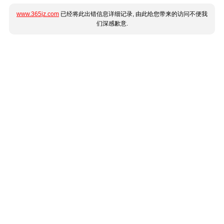
www.365jz.com
已经将此出错信息详细记录, 由此给您带来的访问不便我
们深感歉意.