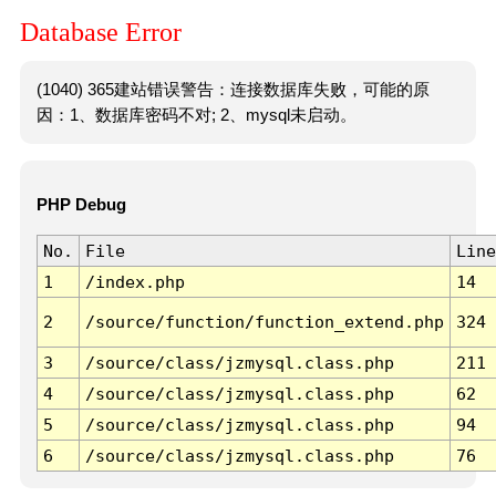
Database Error
(1040) 365建站错误警告：连接数据库失败，可能的原
因：1、数据库密码不对; 2、mysql未启动。
PHP Debug
No.
File
Line
1
/index.php
14
2
/source/function/function_extend.php
324
3
/source/class/jzmysql.class.php
211
4
/source/class/jzmysql.class.php
62
5
/source/class/jzmysql.class.php
94
6
/source/class/jzmysql.class.php
76