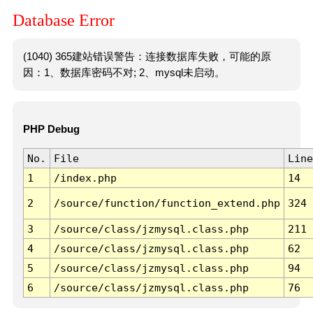
Database Error
(1040) 365建站错误警告：连接数据库失败，可能的原
因：1、数据库密码不对; 2、mysql未启动。
PHP Debug
No.
File
Line
1
/index.php
14
2
/source/function/function_extend.php
324
3
/source/class/jzmysql.class.php
211
4
/source/class/jzmysql.class.php
62
5
/source/class/jzmysql.class.php
94
6
/source/class/jzmysql.class.php
76