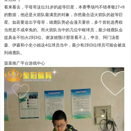
看来看去，字母哥这位31岁的超等巨星，本赛季场均不错孝敬27+9
的数据，他还是火箭队最满意的对象，亦然最合适火箭队的超等巨
星。如若要送出字母哥，雄鹿队势必会漫天要价，多个首轮选秀权
当然是不成幸免的。而火箭队当中的几位中枢球员，最少雄鹿队会
提真金不怕火2到3位。谢泼德预计那里看不上，申京、阿门汤普
森、伊森和小史小姐这4位球员当中，最少有2到3位球员可能会被送
到雄鹿队。
菠菜推广平台游戏中心