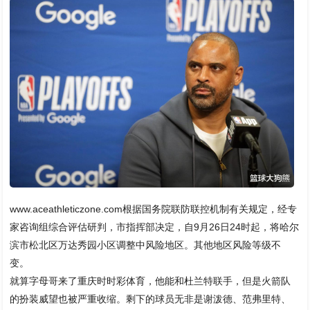
www.aceathleticzone.com根据国务院联防联控机制有关规定，经专
家咨询组综合评估研判，市指挥部决定，自9月26日24时起，将哈尔
滨市松北区万达秀园小区调整中风险地区。其他地区风险等级不
变。
就算字母哥来了重庆时时彩体育，他能和杜兰特联手，但是火箭队
的扮装威望也被严重收缩。剩下的球员无非是谢泼德、范弗里特、