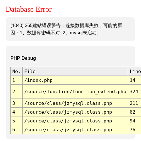
Database Error
(1040) 365建站错误警告：连接数据库失败，可能的原
因：1、数据库密码不对; 2、mysql未启动。
PHP Debug
No.
File
Line
1
/index.php
14
2
/source/function/function_extend.php
324
3
/source/class/jzmysql.class.php
211
4
/source/class/jzmysql.class.php
62
5
/source/class/jzmysql.class.php
94
6
/source/class/jzmysql.class.php
76