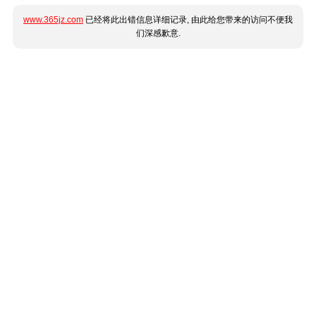
www.365jz.com
已经将此出错信息详细记录, 由此给您带来的访问不便我
们深感歉意.