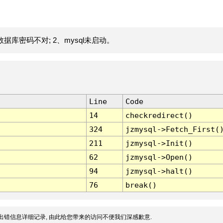
据库密码不对; 2、mysql未启动。
Line
Code
14
checkredirect()
324
jzmysql->Fetch_First(
211
jzmysql->Init()
62
jzmysql->Open()
94
jzmysql->halt()
76
break()
出错信息详细记录, 由此给您带来的访问不便我们深感歉意.