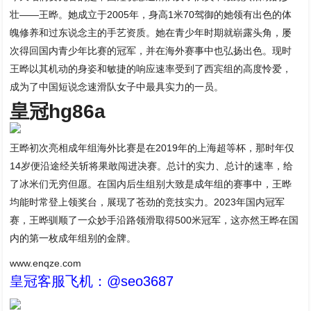
壮——王晔。她成立于2005年，身高1米70驾御的她领有出色的体
魄修养和过东说念主的手艺资质。她在青少年时期就崭露头角，屡
次得回国内青少年比赛的冠军，并在海外赛事中也弘扬出色。现时
王晔以其机动的身姿和敏捷的响应速率受到了西宾组的高度怜爱，
成为了中国短说念速滑队女子中最具实力的一员。
皇冠hg86a
王晔初次亮相成年组海外比赛是在2019年的上海超等杯，那时年仅
14岁便沿途经关斩将果敢闯进决赛。总计的实力、总计的速率，给
了冰米们无穷但愿。在国内后生组别大致是成年组的赛事中，王晔
均能时常登上领奖台，展现了苍劲的竞技实力。2023年国内冠军
赛，王晔驯顺了一众妙手沿路领滑取得500米冠军，这亦然王晔在国
内的第一枚成年组别的金牌。
www.enqze.com
皇冠客服飞机：@seo3687