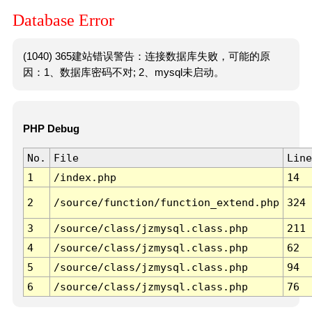
Database Error
(1040) 365建站错误警告：连接数据库失败，可能的原
因：1、数据库密码不对; 2、mysql未启动。
PHP Debug
No.
File
Line
1
/index.php
14
2
/source/function/function_extend.php
324
3
/source/class/jzmysql.class.php
211
4
/source/class/jzmysql.class.php
62
5
/source/class/jzmysql.class.php
94
6
/source/class/jzmysql.class.php
76