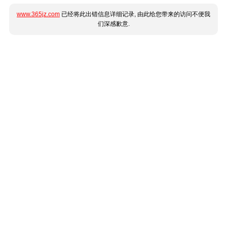
www.365jz.com
已经将此出错信息详细记录, 由此给您带来的访问不便我
们深感歉意.