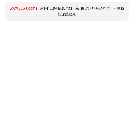
www.365jz.com
已经将此出错信息详细记录, 由此给您带来的访问不便我
们深感歉意.